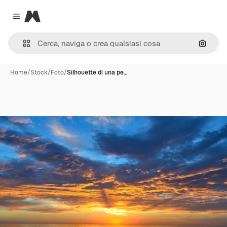
Magnific
Close menu
Cerca 
Home
/
Stock
/
Foto
/
Silhouette di una pe…