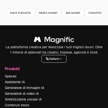
Premium
Premium
Premium
Premium
mare tramonto
beach sunset
sea sunset
tramonto
La piattaforma creativa per realizzare i tuoi migliori lavori. Oltre
1 milione di abbonati tra creativi, imprese, agenzie e studi.
Italiano
Prodotti
Spaces
Assistente IA
Generatore di immagini IA
Generatore di video IA
Sintetizzatore vocale IA
Contenuti stock