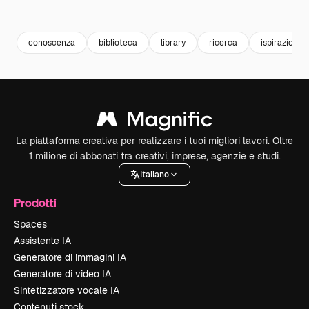
Premium
Premium
Generato dall'IA
Premium
Premium
Generato da
conoscenza
biblioteca
library
ricerca
ispirazione
La piattaforma creativa per realizzare i tuoi migliori lavori. Oltre
1 milione di abbonati tra creativi, imprese, agenzie e studi.
Italiano
Prodotti
Spaces
Assistente IA
Generatore di immagini IA
Generatore di video IA
Sintetizzatore vocale IA
Contenuti stock