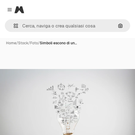
Magnific
Close menu
Cerca 
Home
/
Stock
/
Foto
/
Simboli escono di un…