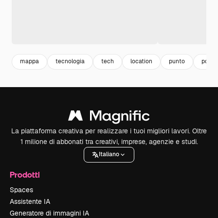
mappa
tecnologia
tech
location
punto
posiz
La piattaforma creativa per realizzare i tuoi migliori lavori. Oltre
1 milione di abbonati tra creativi, imprese, agenzie e studi.
Italiano
Prodotti
Spaces
Assistente IA
Generatore di immagini IA