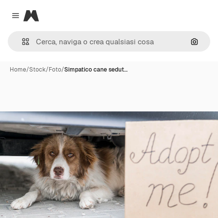
Magnific
Close menu
Cerca 
Home
/
Stock
/
Foto
/
Simpatico cane sedut…