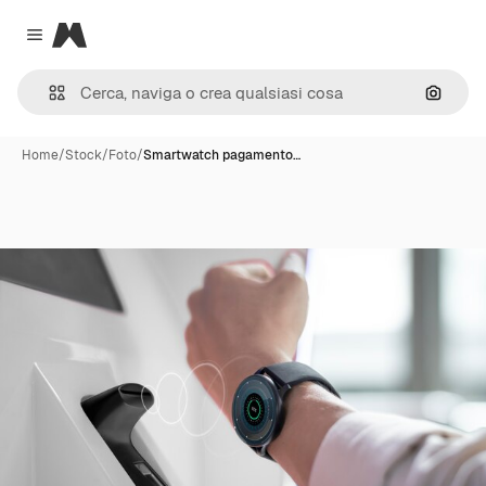
Magnific
Close menu
Cerca 
Home
/
Stock
/
Foto
/
Smartwatch pagamento…