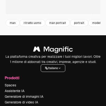
man
ritratto uomo
man portrait
portrait
modello 
La piattaforma creativa per realizzare i tuoi migliori lavori. Oltre
1 milione di abbonati tra creativi, imprese, agenzie e studi.
Italiano
Prodotti
Spaces
Assistente IA
Generatore di immagini IA
Generatore di video IA