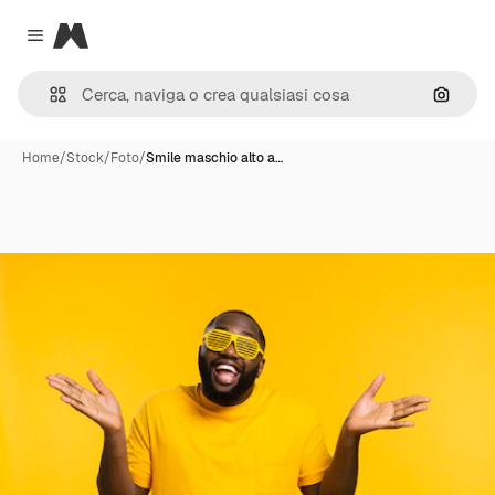
Magnific
Close menu
Cerca 
Home
/
Stock
/
Foto
/
Smile maschio alto a…