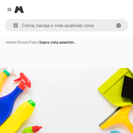
Magnific
Close menu
Cerca 
Home
/
Stock
/
Foto
/
Sopra vista assortim…