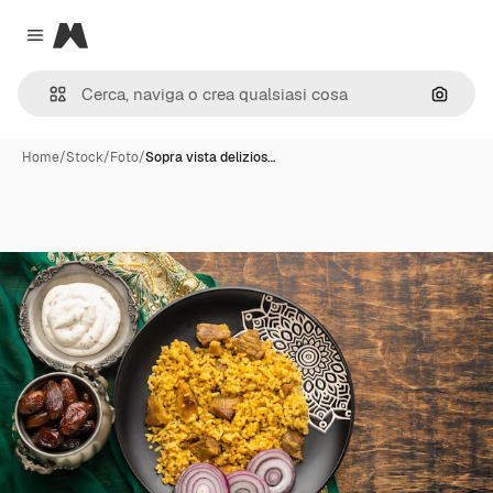
Magnific
Close menu
Cerca 
Home
/
Stock
/
Foto
/
Sopra vista delizios…