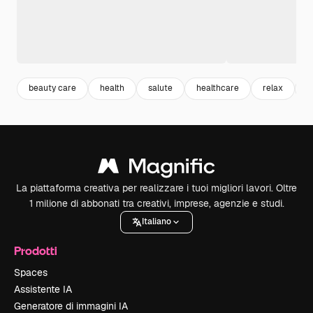
beauty care
health
salute
healthcare
relax
s
La piattaforma creativa per realizzare i tuoi migliori lavori. Oltre
1 milione di abbonati tra creativi, imprese, agenzie e studi.
Italiano
Prodotti
Spaces
Assistente IA
Generatore di immagini IA