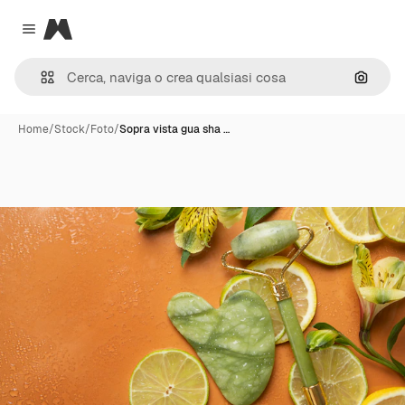
Magnific
Close menu
Cerca 
Home
/
Stock
/
Foto
/
Sopra vista gua sha …