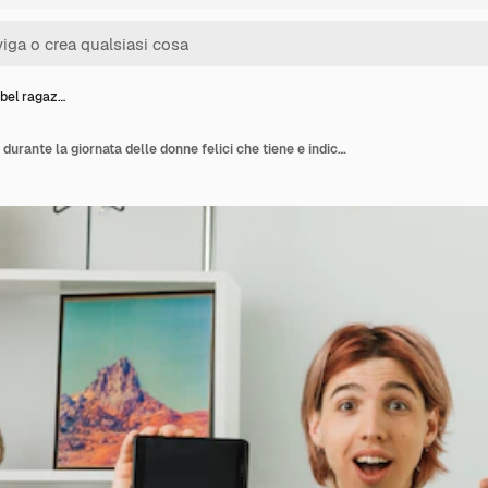
 bel ragaz…
Sorridente bel ragazzo durante la giornata delle donne felici che tiene e indica l'orsacchiotto con il telefono seduto sul divano nel soggiorno