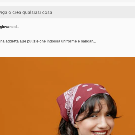
 giovane d…
Sorridente giovane donna addetta alle pulizie che indossa uniforme e bandana vassoio con spugna in esso che punta al vassoio guardando la fotocamera isolata su sfondo arancione