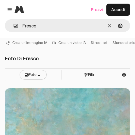
Magnific
Prezzi
Accedi
Close menu
Cancella
Cerca 
Crea un'immagine IA
Crea un video IA
Street art
Sfondo stori
Foto Di Fresco
Foto
Filtri