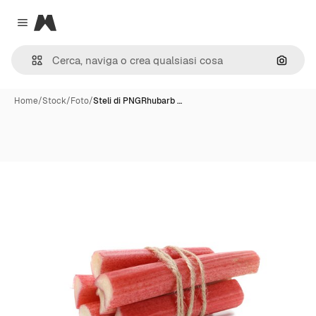
Magnific
Close menu
Cerca 
Home
/
Stock
/
Foto
/
Steli di PNGRhubarb …