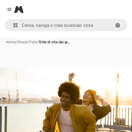
Magnific
Close menu
Cerca 
Home
/
Stock
/
Foto
/
Stile di vita dei gi…