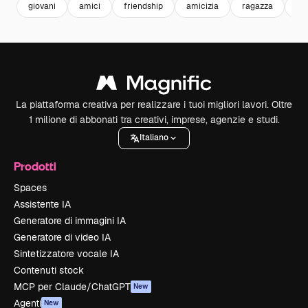
giovani
amici
friendship
amicizia
ragazza
lif
La piattaforma creativa per realizzare i tuoi migliori lavori. Oltre
1 milione di abbonati tra creativi, imprese, agenzie e studi.
Italiano
Prodotti
Spaces
Assistente IA
Generatore di immagini IA
Generatore di video IA
Sintetizzatore vocale IA
Contenuti stock
MCP per Claude/ChatGPT
New
Agenti
New