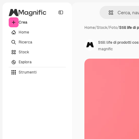
Crea
Home
/
Stock
/
Foto
/
Still life di
Home
Ricerca
Still life di prodotti co
magnific
Stock
Esplora
Strumenti