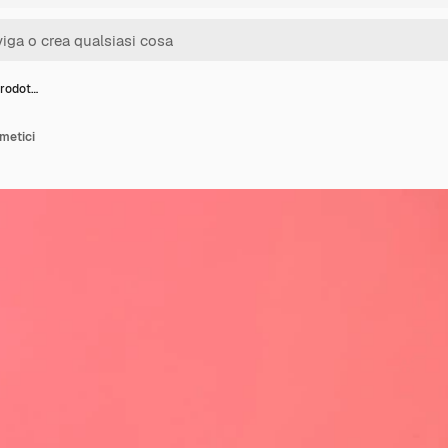
 prodot…
smetici