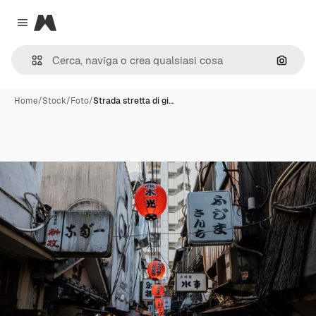
Magnific
Close menu
Cerca 
Home
/
Stock
/
Foto
/
Strada stretta di gi…