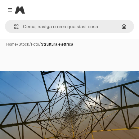
Magnific
Close menu
Cerca 
Home
/
Stock
/
Foto
/
Struttura elettrica