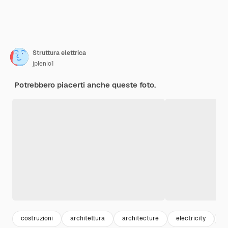
Struttura elettrica
jplenio1
Potrebbero piacerti anche queste foto.
costruzioni
architettura
architecture
electricity
e