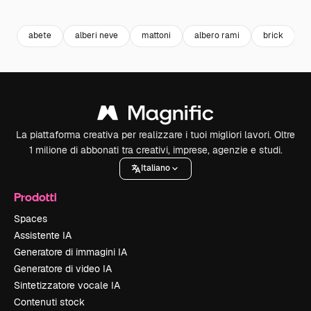
Premium
Premium
Premium
Premium
abete
alberi neve
mattoni
albero rami
brick
La piattaforma creativa per realizzare i tuoi migliori lavori. Oltre
1 milione di abbonati tra creativi, imprese, agenzie e studi.
Italiano
Prodotti
Spaces
Assistente IA
Generatore di immagini IA
Generatore di video IA
Sintetizzatore vocale IA
Contenuti stock