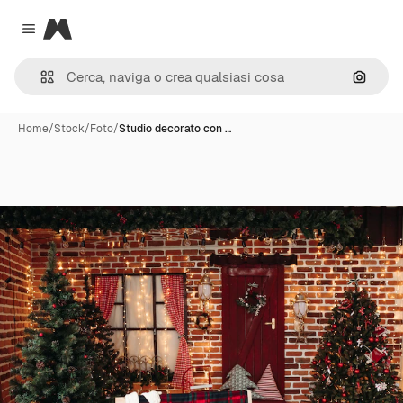
Magnific
Close menu
Cerca 
Home
/
Stock
/
Foto
/
Studio decorato con …