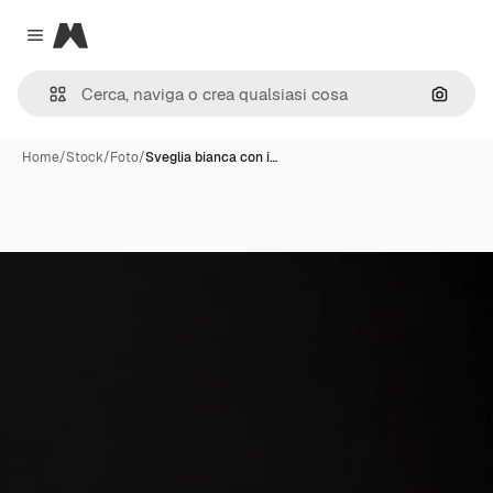
Magnific
Close menu
Cerca 
Home
/
Stock
/
Foto
/
Sveglia bianca con i…