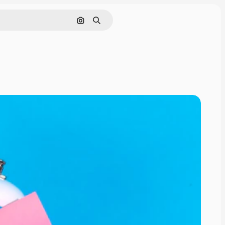
Cerca per immagine
Ricerca