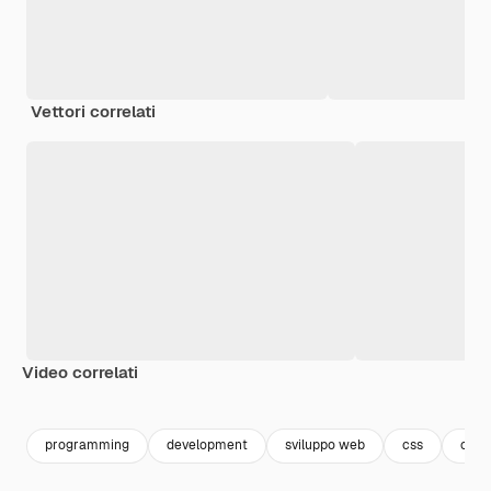
Vettori correlati
Video correlati
Premium
Premium
Premium
Premium
programming
development
sviluppo web
css
onli