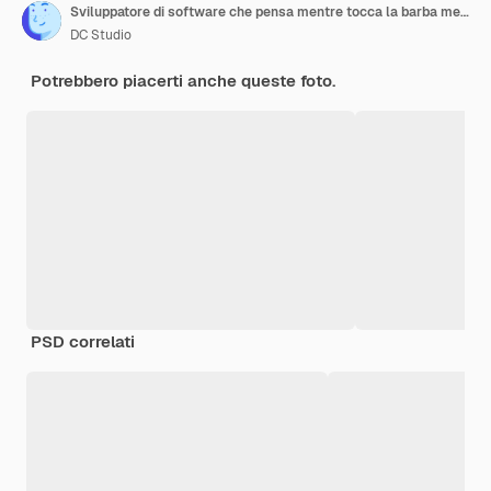
Sviluppatore di software che pensa mentre tocca la barba mentre digita sul laptop seduto alla scrivania con più schermi che analizzano il codice. Amministratore del database concentrato che lavora con la codifica del team in background.
DC Studio
Potrebbero piacerti anche queste foto.
PSD correlati