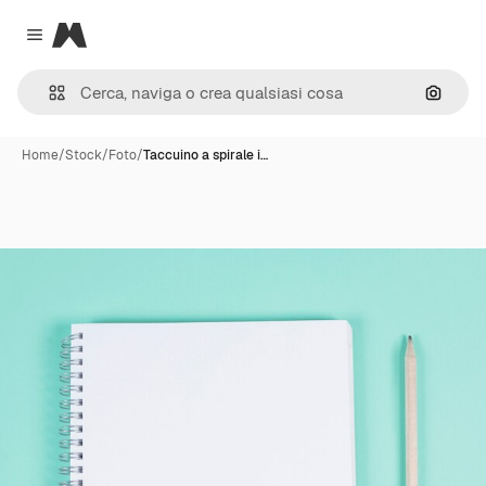
Magnific
Close menu
Cerca 
Home
/
Stock
/
Foto
/
Taccuino a spirale i…