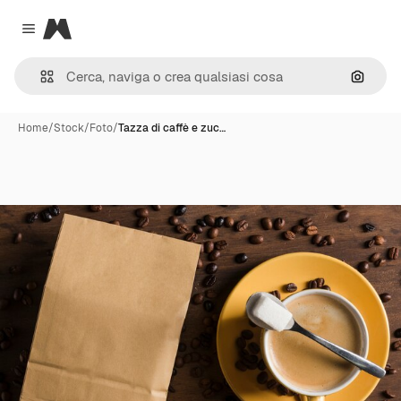
Magnific
Close menu
Cerca 
Home
/
Stock
/
Foto
/
Tazza di caffè e zuc…