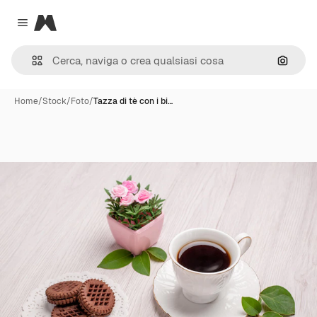
Magnific
Close menu
Cerca 
Home
/
Stock
/
Foto
/
Tazza di tè con i bi…