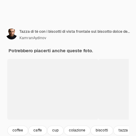
Tazza di tè con i biscotti di vista frontale sul biscotto dolce del biscotto del tè dello zucchero da tavola bianco
KamranAydinov
Potrebbero piacerti anche queste foto.
coffee
caffe
cup
colazione
biscotti
tazza