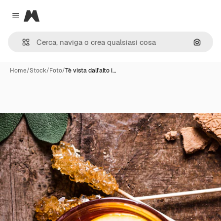
Magnific
Close menu
Cerca 
Home
/
Stock
/
Foto
/
Tè vista dall'alto i…