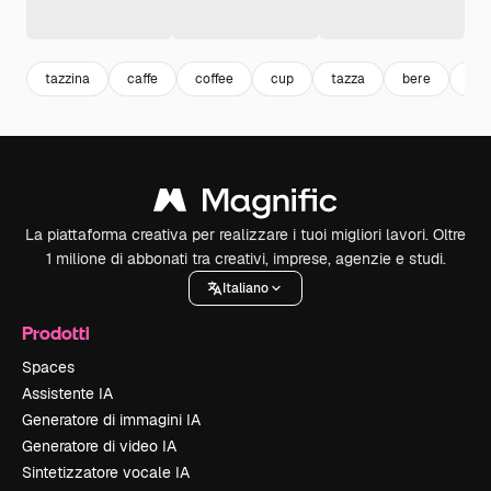
tazzina
caffe
coffee
cup
tazza
bere
bev
La piattaforma creativa per realizzare i tuoi migliori lavori. Oltre
1 milione di abbonati tra creativi, imprese, agenzie e studi.
Italiano
Prodotti
Spaces
Assistente IA
Generatore di immagini IA
Generatore di video IA
Sintetizzatore vocale IA