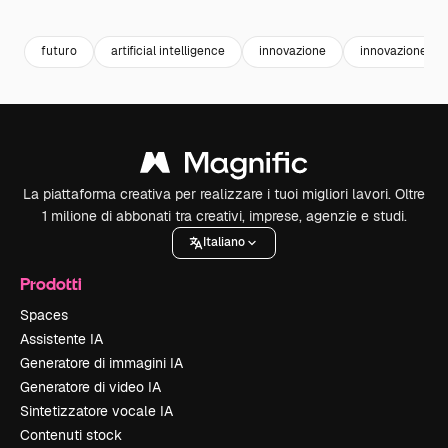
Premium
Premium
Premium
Premium
futuro
artificial intelligence
innovazione
innovazione te
La piattaforma creativa per realizzare i tuoi migliori lavori. Oltre
1 milione di abbonati tra creativi, imprese, agenzie e studi.
Italiano
Prodotti
Spaces
Assistente IA
Generatore di immagini IA
Generatore di video IA
Sintetizzatore vocale IA
Contenuti stock