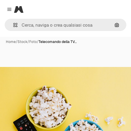
Magnific
Close menu
Cerca 
Home
/
Stock
/
Foto
/
Telecomando della TV…