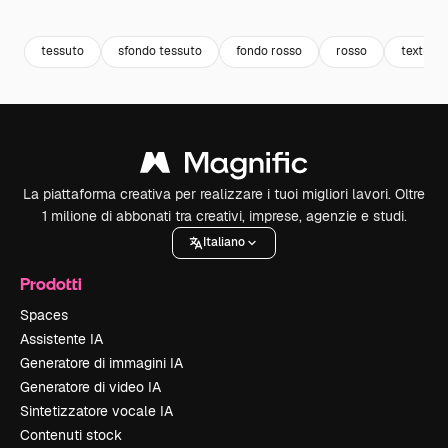
Premium
Premium
Premium
Premium
tessuto
sfondo tessuto
fondo rosso
rosso
texture
La piattaforma creativa per realizzare i tuoi migliori lavori. Oltre
1 milione di abbonati tra creativi, imprese, agenzie e studi.
Italiano
Prodotti
Spaces
Assistente IA
Generatore di immagini IA
Generatore di video IA
Sintetizzatore vocale IA
Contenuti stock