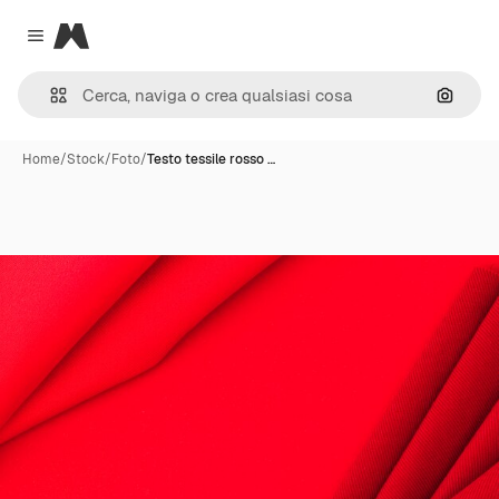
Magnific
Close menu
Cerca 
Home
/
Stock
/
Foto
/
Testo tessile rosso …