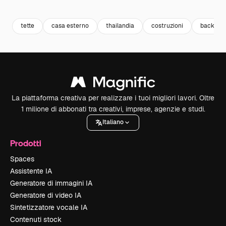
Premium
Premium
Premium
Premium
tette
casa esterno
thailandia
costruzioni
backgrou
La piattaforma creativa per realizzare i tuoi migliori lavori. Oltre
1 milione di abbonati tra creativi, imprese, agenzie e studi.
Italiano
Prodotti
Spaces
Assistente IA
Generatore di immagini IA
Generatore di video IA
Sintetizzatore vocale IA
Contenuti stock