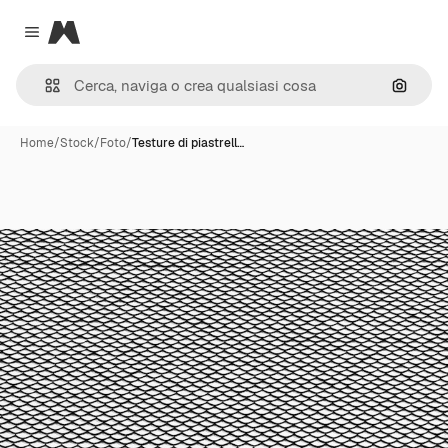
Magnific
Close menu
Cerca 
Home
/
Stock
/
Foto
/
Testure di piastrell…