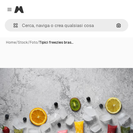
Magnific
Close menu
Cerca 
Home
/
Stock
/
Foto
/
Tipici freezies bras…