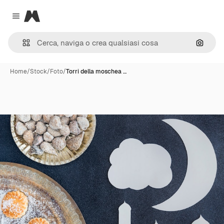
Magnific
Close menu
Cerca 
Home
/
Stock
/
Foto
/
Torri della moschea …