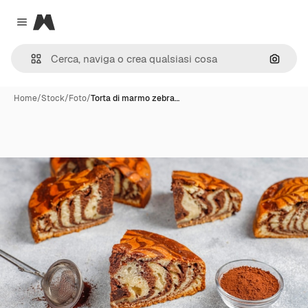
Magnific
Close menu
Cerca 
Home
/
Stock
/
Foto
/
Torta di marmo zebra…