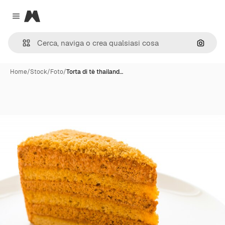
Magnific
Close menu
Cerca 
Home
/
Stock
/
Foto
/
Torta di tè thailand…