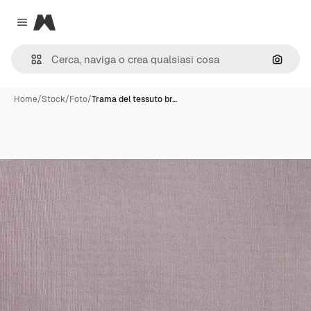
Magnific
Close menu
Cerca 
Home
/
Stock
/
Foto
/
Trama del tessuto br…