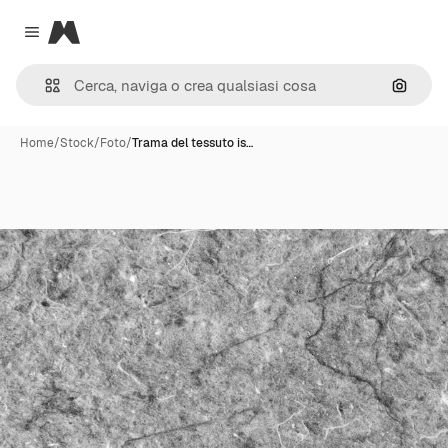
Magnific
Close menu
Cerca 
Home
/
Stock
/
Foto
/
Trama del tessuto is…