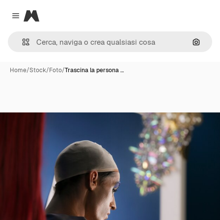
Magnific
Close menu
Cerca 
Home
/
Stock
/
Foto
/
Trascina la persona …