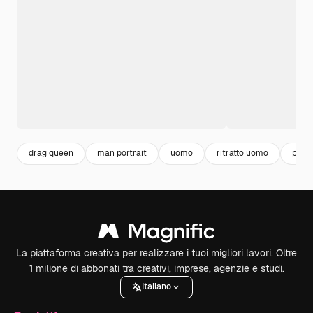
drag queen
man portrait
uomo
ritratto uomo
portr
La piattaforma creativa per realizzare i tuoi migliori lavori. Oltre
1 milione di abbonati tra creativi, imprese, agenzie e studi.
Italiano