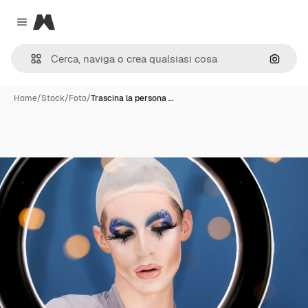
Magnific
Close menu
Cerca 
Home
/
Stock
/
Foto
/
Trascina la persona …