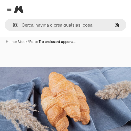
Magnific
Close menu
Cerca 
Home
/
Stock
/
Foto
/
Tre croissant appena…