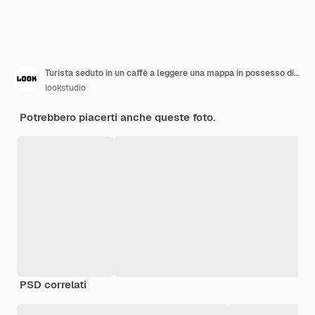
Turista seduto in un caffè a leggere una mappa in possesso di passaporto bevendo limonata in una città frenetica Girato attraverso il vetro
lookstudio
Potrebbero piacerti anche queste foto.
PSD correlati