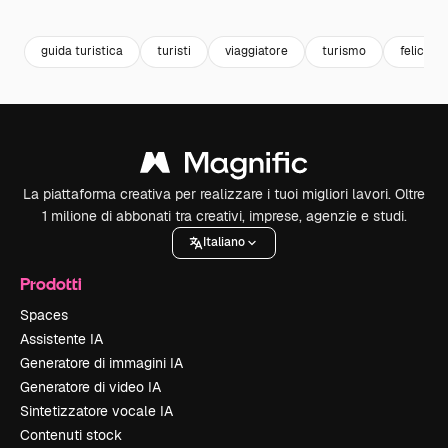
Premium
Premium
Premium
Premium
guida turistica
turisti
viaggiatore
turismo
felicita
La piattaforma creativa per realizzare i tuoi migliori lavori. Oltre
1 milione di abbonati tra creativi, imprese, agenzie e studi.
Italiano
Prodotti
Spaces
Assistente IA
Generatore di immagini IA
Generatore di video IA
Sintetizzatore vocale IA
Contenuti stock