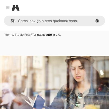
Magnific
Close menu
Cerca 
Home
/
Stock
/
Foto
/
Turista seduto in un…