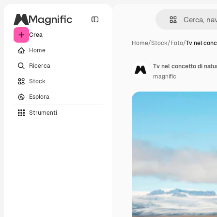
Crea
Home
/
Stock
/
Foto
/
Tv nel conc
Home
Ricerca
Tv nel concetto di natu
magnific
Stock
Esplora
Strumenti