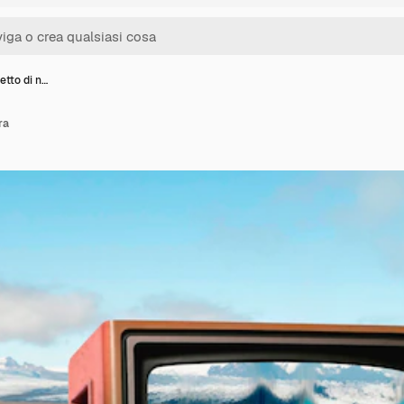
etto di n…
ra