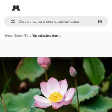
Magnific
Close menu
Cerca 
Home
/
Stock
/
Foto
/
Un bellissimo loto r…