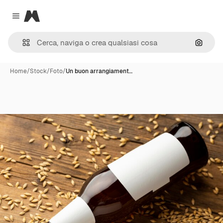
Magnific
Close menu
Cerca 
Home
/
Stock
/
Foto
/
Un buon arrangiament…