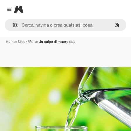
Magnific
Close menu
Cerca 
Home
/
Stock
/
Foto
/
Un colpo di macro de…