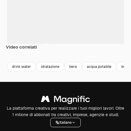
Video correlati
Premium
Premium
Generato dall'IA
Premium
Premium
drink water
idratazione
bere
acqua potabile
beve
La piattaforma creativa per realizzare i tuoi migliori lavori. Oltre
1 milione di abbonati tra creativi, imprese, agenzie e studi.
Italiano