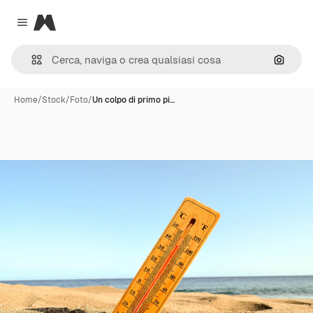
Magnific
Close menu
Cerca 
Home
/
Stock
/
Foto
/
Un colpo di primo pi…