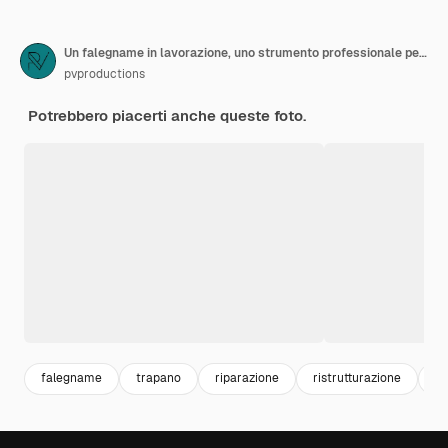
Un falegname in lavorazione, uno strumento professionale per la foratura di precisione nel legno.
pvproductions
Potrebbero piacerti anche queste foto.
falegname
trapano
riparazione
ristrutturazione
tu