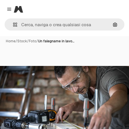
Magnific
Close menu
Cerca 
Home
/
Stock
/
Foto
/
Un falegname in lavo…