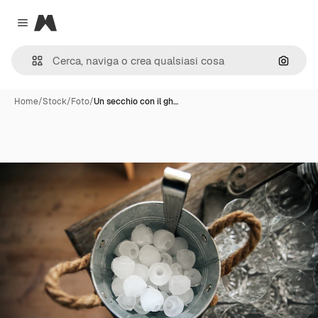
Magnific
Close menu
Cerca 
Home
/
Stock
/
Foto
/
Un secchio con il gh…