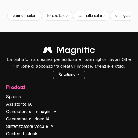
Premium
Premium
pannelli solari
fotovoltaico
pannello solare
energia sola
La piattaforma creativa per realizzare i tuoi migliori lavori. Oltre
1 milione di abbonati tra creativi, imprese, agenzie e studi.
Italiano
Prodotti
Spaces
Assistente IA
Generatore di immagini IA
Generatore di video IA
Sintetizzatore vocale IA
Contenuti stock