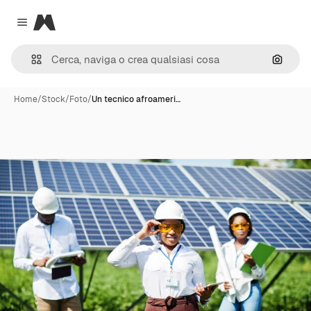
Magnific
Close menu
Cerca 
Home
/
Stock
/
Foto
/
Un tecnico afroameri…