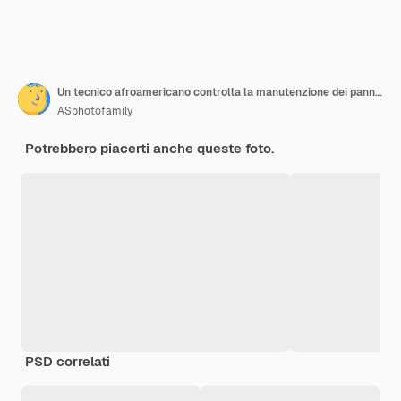
Un tecnico afroamericano controlla la manutenzione dei pannelli solari Gruppo di tre ingegneri neri riuniti alla stazione solare
ASphotofamily
Potrebbero piacerti anche queste foto.
PSD correlati