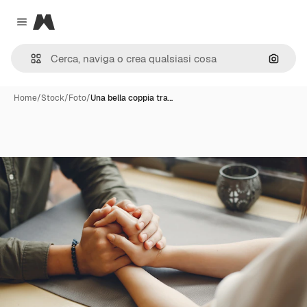
Magnific
Close menu
Cerca 
Home
/
Stock
/
Foto
/
Una bella coppia tra…