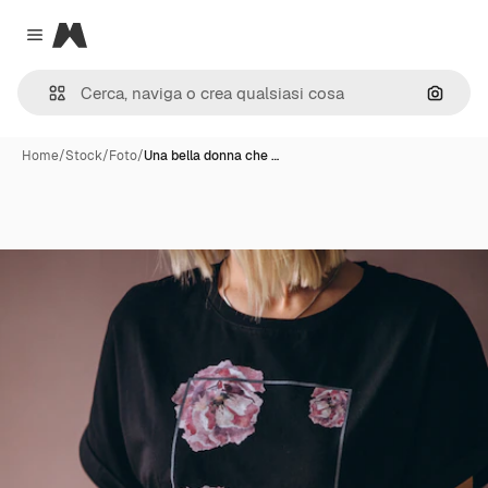
Magnific
Close menu
Cerca 
Home
/
Stock
/
Foto
/
Una bella donna che …