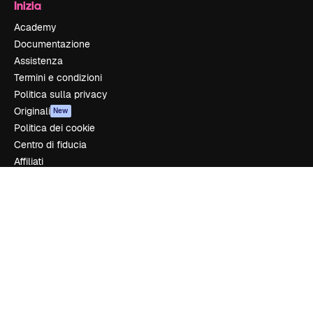
Inizia
Academy
Documentazione
Assistenza
Termini e condizioni
Politica sulla privacy
Originali
New
Politica dei cookie
Centro di fiducia
Affiliati
Aziende
Azienda
Prezzi
Chi siamo
Recensioni
Lavora con noi
Cerca tendenze