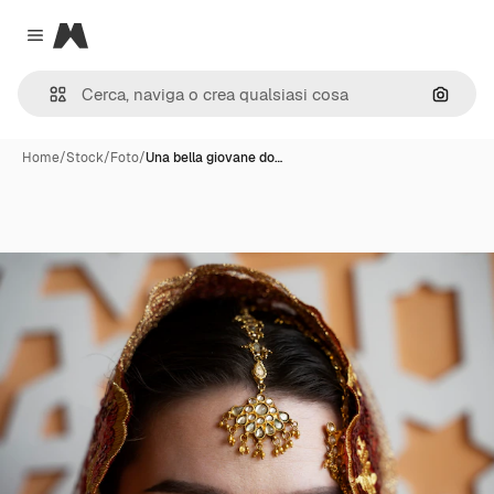
Magnific
Close menu
Cerca 
Home
/
Stock
/
Foto
/
Una bella giovane do…